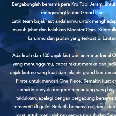
Bergabunglah bersama para Kru Topi Jerami untuk
mengarungi lautan Grand Line.
Latih team bajak laut andalanmu untuk menghada
musuh jahat dan kalahkan Monster Oars. Kumpulk
karunmu dan jadilah yang terkuat di Lautan
Ada lebih dari 100 bajak laut dari anime terkenal 
yang menunggumu, cepat rekrut mereka dan jadi
bajak lautmu yang kuat dan jelajahi grand line ber
Pirate untuk mencari One Piece. Semakin kuat 
semakin banyak dungeon menantang yang bisa 
taklukkan, apalagi dengan bergabung bersama 
temanmu di guild. Berlatih bersama guildmu, dan
kuat untuk mengalahkan semua musuh dari Serve